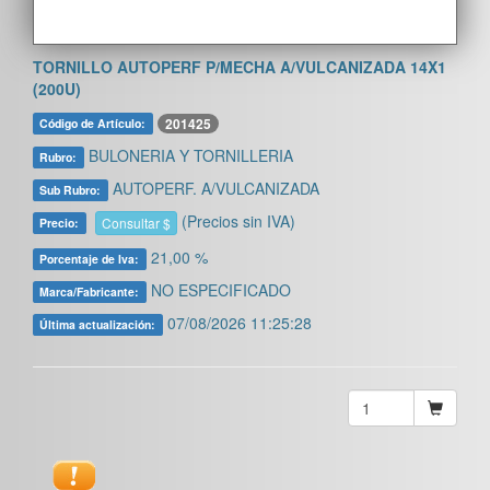
TORNILLO AUTOPERF P/MECHA A/VULCANIZADA 14X1
(200U)
201425
Código de Artículo:
BULONERIA Y TORNILLERIA
Rubro:
AUTOPERF. A/VULCANIZADA
Sub Rubro:
(Precios sin IVA)
Consultar $
Precio:
21,00 %
Porcentaje de Iva:
NO ESPECIFICADO
Marca/Fabricante:
07/08/2026 11:25:28
Última actualización: