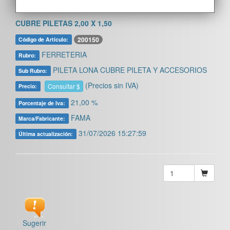
CUBRE PILETAS 2,00 X 1,50
200150
Código de Artículo:
FERRETERIA
Rubro:
PILETA LONA CUBRE PILETA Y ACCESORIOS
Sub Rubro:
(Precios sin IVA)
Consultar $
Precio:
21,00 %
Porcentaje de Iva:
FAMA
Marca/Fabricante:
31/07/2026 15:27:59
Última actualización:
Sugerir