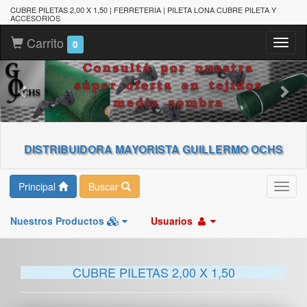
CUBRE PILETAS 2,00 X 1,50 | FERRETERIA | PILETA LONA CUBRE PILETA Y
ACCESORIOS
Carrito
Toggl
0
naviga
DISTRIBUIDORA MAYORISTA GUILLERMO OCHS
Principal
Buscar
Toggl
navig
Nuestros Productos
Usuarios
CUBRE PILETAS 2,00 X 1,50