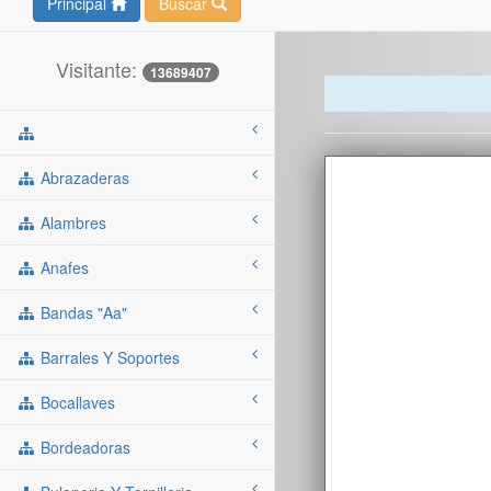
Principal
Buscar
Visitante:
13689407
Abrazaderas
Alambres
Anafes
Bandas "aa"
Barrales Y Soportes
Bocallaves
Bordeadoras