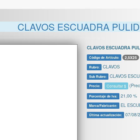
CLAVOS ESCUADRA PULIDO
CLAVOS ESCUADRA PULI
2,5X25
Código de Artículo:
CLAVOS
Rubro:
CLAVOS ESCU
Sub Rubro:
(Prec
Consultar $
Precio:
21,00 %
Porcentaje de Iva:
EL ESCU
Marca/Fabricante:
07/08/2
Última actualización: