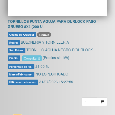
TORNILLOS PUNTA AGUJA PARA DURLOCK PASO
GRUESO 8X4 (200 U.
189835
Código de Artículo:
BULONERIA Y TORNILLERIA
Rubro:
TORNILLO AGUJA NEGRO P/DURLOCK
Sub Rubro:
(Precios sin IVA)
Consultar $
Precio:
21,00 %
Porcentaje de Iva:
NO ESPECIFICADO
Marca/Fabricante:
31/07/2026 15:27:59
Última actualización: