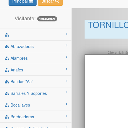
Principal
Buscar
Visitante:
13684369
TORNILL
Abrazaderas
Click en la im
Alambres
Anafes
Bandas "aa"
Barrales Y Soportes
Bocallaves
Bordeadoras