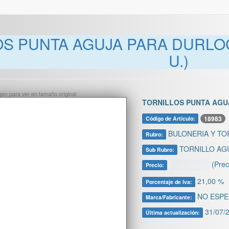
OS PUNTA AGUJA PARA DURLOC
U.)
ágen para ver en tamaño original
TORNILLOS PUNTA AGUJ
18983
Código de Artículo:
BULONERIA Y TO
Rubro:
TORNILLO AG
Sub Rubro:
(Prec
Consultar $
Precio:
21,00 %
Porcentaje de Iva:
NO ESPE
Marca/Fabricante:
31/07/2
Última actualización: