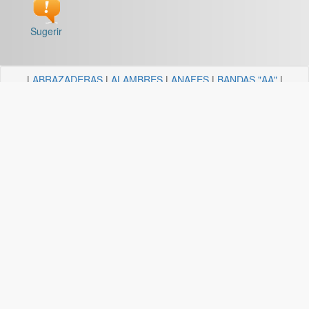
Sugerir
|
ABRAZADERAS
|
ALAMBRES
|
ANAFES
|
BANDAS "AA"
|
BARRALES Y SOPORTES
|
BOCALLAVES
|
BORDEADORAS
|
BULONERIA Y TORNILLERIA
|
CADENAS
|
CANDELA
ILUMINACION
|
CAÑOS Y SOPORTES PARA CORTINA
|
CARRETILLAS Y HORMIGONERAS
|
CEMENTO
CONTACTO+COLA VINILICA
|
CINTAS
|
CLAVOS
|
DESTORNILLADORES
|
DISCO ABROJO
|
DISCOS DE CORTE
|
DISCOS DIAMANTADOS
|
DISCOS ESMERILES"AA"
|
DISCOS
FLAP
|
ELECTRICIDAD
|
FERRETERIA
|
FRESAS BREMEN
|
GUANTES
|
HERRAJES Y AFINES
|
HERRAMIENTAS
|
HILOS
|
LIJAS "AA"
|
LUBRICANTE, GRASA, DESENGRASAN
|
MALLAS
|
MANGUERA ACCESORIOS
|
MANGUERAS
|
MECHAS
|
NODULO
|
PINCELES
|
PINTURAS PREMIER
|
PINTURERIA
|
PITONES
|
PLASTICOS QUECHUA
|
SANITARIOS
|
SOGAS
|
SOPORTES
|
TANZA
|
TARUGOS
|
TEJIDOS
|
TELA ESMERIL "AA"
|
TENDEDEROS