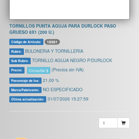
TORNILLOS PUNTA AGUJA PARA DURLOCK PASO
GRUESO 8X1 (200 U.)
18981
Código de Artículo:
BULONERIA Y TORNILLERIA
Rubro:
TORNILLO AGUJA NEGRO P/DURLOCK
Sub Rubro:
(Precios sin IVA)
Consultar $
Precio:
21,00 %
Porcentaje de Iva:
NO ESPECIFICADO
Marca/Fabricante:
31/07/2026 15:27:59
Última actualización: