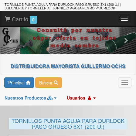
TORNILLOS PUNTA AGUJA PARA DURLOCK PASO GRUESO 8X1 (200 U.) |
BULONERIA Y TORNILLERIA | TORNILLO AGUJA NEGRO P/DURLOCK
Carrito
Toggl
0
naviga
DISTRIBUIDORA MAYORISTA GUILLERMO OCHS
Principal
Buscar
Toggl
navig
Nuestros Productos
Usuarios
TORNILLOS PUNTA AGUJA PARA DURLOCK
PASO GRUESO 8X1 (200 U.)