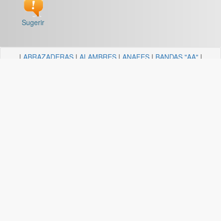
Sugerir
|
ABRAZADERAS
|
ALAMBRES
|
ANAFES
|
BANDAS "AA"
|
BARRALES Y SOPORTES
|
BOCALLAVES
|
BORDEADORAS
|
BULONERIA Y TORNILLERIA
|
CADENAS
|
CANDELA
ILUMINACION
|
CAÑOS Y SOPORTES PARA CORTINA
|
CARRETILLAS Y HORMIGONERAS
|
CEMENTO
CONTACTO+COLA VINILICA
|
CINTAS
|
CLAVOS
|
DESTORNILLADORES
|
DISCO ABROJO
|
DISCOS DE CORTE
|
DISCOS DIAMANTADOS
|
DISCOS ESMERILES"AA"
|
DISCOS
FLAP
|
ELECTRICIDAD
|
FERRETERIA
|
FRESAS BREMEN
|
GUANTES
|
HERRAJES Y AFINES
|
HERRAMIENTAS
|
HILOS
|
LIJAS "AA"
|
LUBRICANTE, GRASA, DESENGRASAN
|
MALLAS
|
MANGUERA ACCESORIOS
|
MANGUERAS
|
MECHAS
|
NODULO
|
PINCELES
|
PINTURAS PREMIER
|
PINTURERIA
|
PITONES
|
PLASTICOS QUECHUA
|
SANITARIOS
|
SOGAS
|
SOPORTES
|
TANZA
|
TARUGOS
|
TEJIDOS
|
TELA ESMERIL "AA"
|
TENDEDEROS