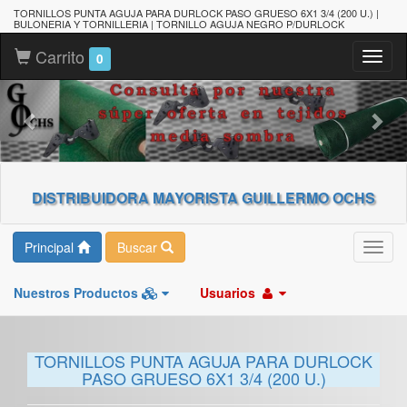
TORNILLOS PUNTA AGUJA PARA DURLOCK PASO GRUESO 6X1 3/4 (200 U.) |
BULONERIA Y TORNILLERIA | TORNILLO AGUJA NEGRO P/DURLOCK
Carrito
Toggl
0
naviga
DISTRIBUIDORA MAYORISTA GUILLERMO OCHS
Principal
Buscar
Toggl
navig
Nuestros Productos
Usuarios
TORNILLOS PUNTA AGUJA PARA DURLOCK
PASO GRUESO 6X1 3/4 (200 U.)