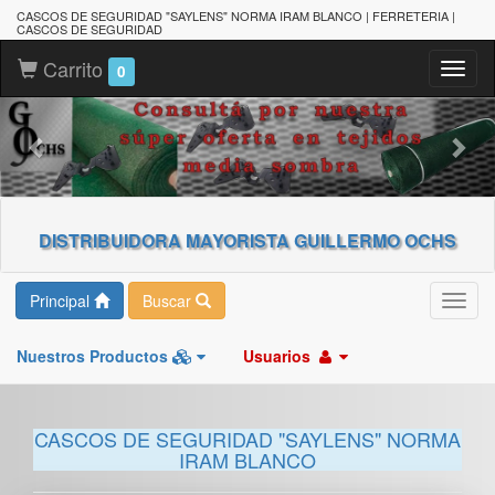
CASCOS DE SEGURIDAD "SAYLENS" NORMA IRAM BLANCO | FERRETERIA |
CASCOS DE SEGURIDAD
Carrito
Toggl
0
naviga
DISTRIBUIDORA MAYORISTA GUILLERMO OCHS
Principal
Buscar
Toggl
navig
Nuestros Productos
Usuarios
CASCOS DE SEGURIDAD "SAYLENS" NORMA
IRAM BLANCO