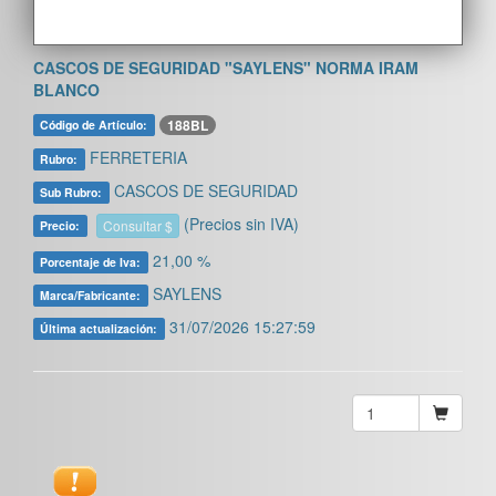
CASCOS DE SEGURIDAD "SAYLENS" NORMA IRAM
BLANCO
188BL
Código de Artículo:
FERRETERIA
Rubro:
CASCOS DE SEGURIDAD
Sub Rubro:
(Precios sin IVA)
Consultar $
Precio:
21,00 %
Porcentaje de Iva:
SAYLENS
Marca/Fabricante:
31/07/2026 15:27:59
Última actualización: