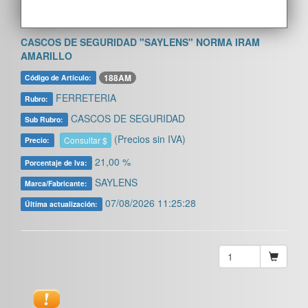
CASCOS DE SEGURIDAD "SAYLENS" NORMA IRAM
AMARILLO
188AM
Código de Artículo:
FERRETERIA
Rubro:
CASCOS DE SEGURIDAD
Sub Rubro:
(Precios sin IVA)
Consultar $
Precio:
21,00 %
Porcentaje de Iva:
SAYLENS
Marca/Fabricante:
07/08/2026 11:25:28
Última actualización: