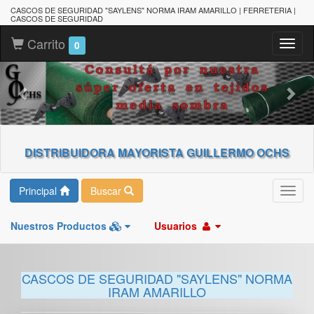
CASCOS DE SEGURIDAD "SAYLENS" NORMA IRAM AMARILLO | FERRETERIA |
CASCOS DE SEGURIDAD
Carrito
Toggl
0
naviga
DISTRIBUIDORA MAYORISTA GUILLERMO OCHS
Principal
Buscar
Toggl
navig
Nuestros Productos
Usuarios
CASCOS DE SEGURIDAD "SAYLENS" NORMA
IRAM AMARILLO