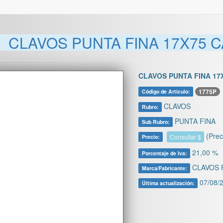
CLAVOS PUNTA FINA 17X75 
CLAVOS PUNTA FINA 17
1775P
Código de Artículo:
CLAVOS
Rubro:
PUNTA FINA
Sub Rubro:
(Prec
Consultar $
Precio:
21,00 %
Porcentaje de Iva:
CLAVOS 
Marca/Fabricante:
07/08/2
Última actualización: