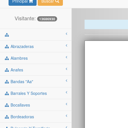
Principal
Buscar
Visitante:
13686930
Abrazaderas
Alambres
Anafes
Bandas "aa"
Barrales Y Soportes
Bocallaves
Bordeadoras