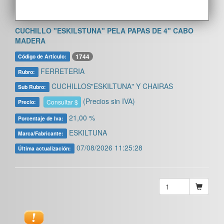
CUCHILLO "ESKILSTUNA" PELA PAPAS DE 4" CABO
MADERA
1744
Código de Artículo:
FERRETERIA
Rubro:
CUCHILLOS"ESKILTUNA" Y CHAIRAS
Sub Rubro:
(Precios sin IVA)
Consultar $
Precio:
21,00 %
Porcentaje de Iva:
ESKILTUNA
Marca/Fabricante:
07/08/2026 11:25:28
Última actualización: