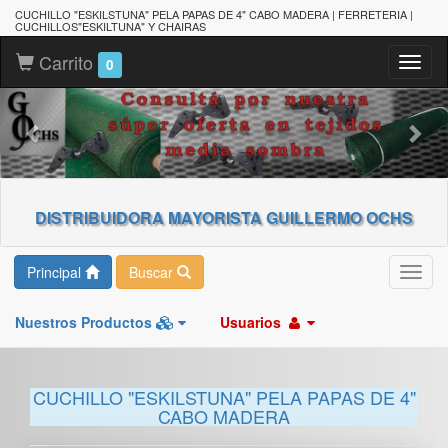
CUCHILLO "ESKILSTUNA" PELA PAPAS DE 4" CABO MADERA | FERRETERIA |
CUCHILLOS"ESKILTUNA" Y CHAIRAS
Carrito
Toggl
0
naviga
DISTRIBUIDORA MAYORISTA GUILLERMO OCHS
Principal
Buscar
Toggl
navig
Nuestros Productos
Usuarios
CUCHILLO "ESKILSTUNA" PELA PAPAS DE 4"
CABO MADERA