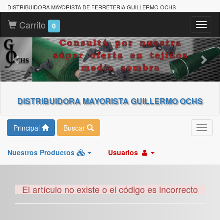
DISTRIBUIDORA MAYORISTA DE FERRETERIA GUILLERMO OCHS
Carrito
Toggl
0
naviga
DISTRIBUIDORA MAYORISTA GUILLERMO OCHS
Principal
Buscar
Toggl
navig
Nuestros Productos
Usuarios
El artículo no existe o el código es incorrecto