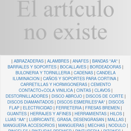
|
ABRAZADERAS
|
ALAMBRES
|
ANAFES
|
BANDAS "AA"
|
BARRALES Y SOPORTES
|
BOCALLAVES
|
BORDEADORAS
|
BULONERIA Y TORNILLERIA
|
CADENAS
|
CANDELA
ILUMINACION
|
CAÑOS Y SOPORTES PARA CORTINA
|
CARRETILLAS Y HORMIGONERAS
|
CEMENTO
CONTACTO+COLA VINILICA
|
CINTAS
|
CLAVOS
|
DESTORNILLADORES
|
DISCO ABROJO
|
DISCOS DE CORTE
|
DISCOS DIAMANTADOS
|
DISCOS ESMERILES"AA"
|
DISCOS
FLAP
|
ELECTRICIDAD
|
FERRETERIA
|
FRESAS BREMEN
|
GUANTES
|
HERRAJES Y AFINES
|
HERRAMIENTAS
|
HILOS
|
LIJAS "AA"
|
LUBRICANTE, GRASA, DESENGRASAN
|
MALLAS
|
MANGUERA ACCESORIOS
|
MANGUERAS
|
MECHAS
|
NODULO
|
PINCELES
|
PINTURAS PREMIER
|
PINTURERIA
|
PITONES
|