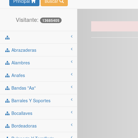
Principal
Buscar
Visitante:
13685405
Abrazaderas
Alambres
Anafes
Bandas "aa"
Barrales Y Soportes
Bocallaves
Bordeadoras