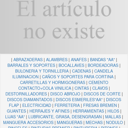
|
ABRAZADERAS
|
ALAMBRES
|
ANAFES
|
BANDAS "AA"
|
BARRALES Y SOPORTES
|
BOCALLAVES
|
BORDEADORAS
|
BULONERIA Y TORNILLERIA
|
CADENAS
|
CANDELA
ILUMINACION
|
CAÑOS Y SOPORTES PARA CORTINA
|
CARRETILLAS Y HORMIGONERAS
|
CEMENTO
CONTACTO+COLA VINILICA
|
CINTAS
|
CLAVOS
|
DESTORNILLADORES
|
DISCO ABROJO
|
DISCOS DE CORTE
|
DISCOS DIAMANTADOS
|
DISCOS ESMERILES"AA"
|
DISCOS
FLAP
|
ELECTRICIDAD
|
FERRETERIA
|
FRESAS BREMEN
|
GUANTES
|
HERRAJES Y AFINES
|
HERRAMIENTAS
|
HILOS
|
LIJAS "AA"
|
LUBRICANTE, GRASA, DESENGRASAN
|
MALLAS
|
MANGUERA ACCESORIOS
|
MANGUERAS
|
MECHAS
|
NODULO
|
PINCELES
|
PINTURAS PREMIER
|
PINTURERIA
|
PITONES
|