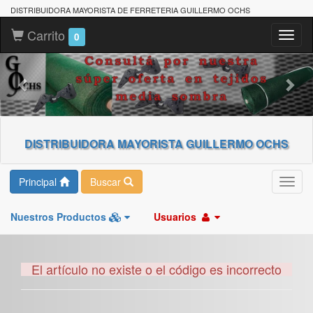
DISTRIBUIDORA MAYORISTA DE FERRETERIA GUILLERMO OCHS
Carrito
Toggl
0
naviga
DISTRIBUIDORA MAYORISTA GUILLERMO OCHS
Principal
Buscar
Toggl
navig
Nuestros Productos
Usuarios
El artículo no existe o el código es incorrecto