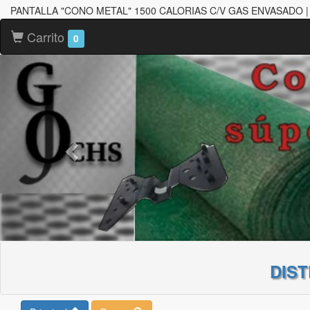
PANTALLA "CONO METAL" 1500 CALORIAS C/V GAS ENVASADO |
Carrito
0
DIS