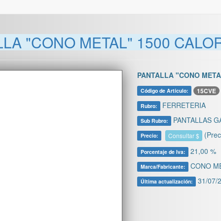
LA "CONO METAL" 1500 CALO
PANTALLA "CONO META
15CVE
Código de Artículo:
FERRETERIA
Rubro:
PANTALLAS GA
Sub Rubro:
(Prec
Consultar $
Precio:
21,00 %
Porcentaje de Iva:
CONO M
Marca/Fabricante:
31/07/2
Última actualización: