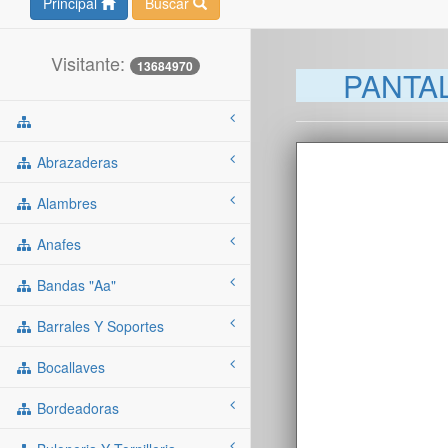
Principal
Buscar
Visitante:
13684970
PANTAL
Abrazaderas
Alambres
Anafes
Bandas "aa"
Barrales Y Soportes
Bocallaves
Bordeadoras