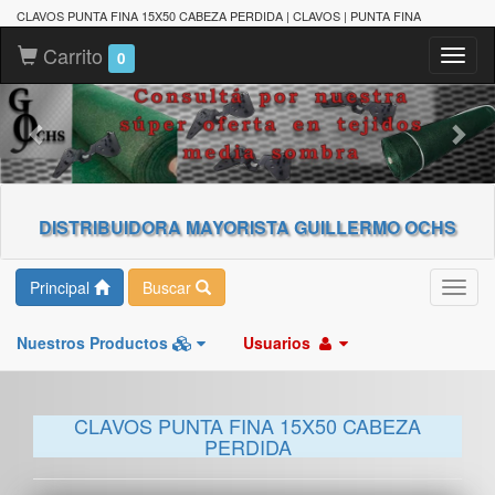
CLAVOS PUNTA FINA 15X50 CABEZA PERDIDA | CLAVOS | PUNTA FINA
Carrito
Toggl
0
naviga
DISTRIBUIDORA MAYORISTA GUILLERMO OCHS
Principal
Buscar
Toggl
navig
Nuestros Productos
Usuarios
CLAVOS PUNTA FINA 15X50 CABEZA
PERDIDA