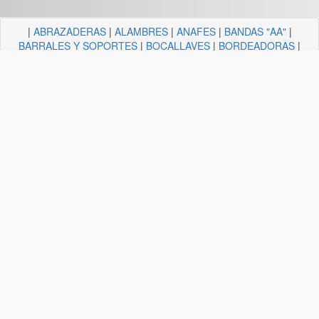
|
ABRAZADERAS
|
ALAMBRES
|
ANAFES
|
BANDAS "AA"
|
BARRALES Y SOPORTES
|
BOCALLAVES
|
BORDEADORAS
|
BULONERIA Y TORNILLERIA
|
CADENAS
|
CANDELA
ILUMINACION
|
CAÑOS Y SOPORTES PARA CORTINA
|
CARRETILLAS Y HORMIGONERAS
|
CEMENTO
CONTACTO+COLA VINILICA
|
CINTAS
|
CLAVOS
|
DESTORNILLADORES
|
DISCO ABROJO
|
DISCOS DE CORTE
|
DISCOS DIAMANTADOS
|
DISCOS ESMERILES"AA"
|
DISCOS
FLAP
|
ELECTRICIDAD
|
FERRETERIA
|
FRESAS BREMEN
|
GUANTES
|
HERRAJES Y AFINES
|
HERRAMIENTAS
|
HILOS
|
LIJAS "AA"
|
LUBRICANTE, GRASA, DESENGRASAN
|
MALLAS
|
MANGUERA ACCESORIOS
|
MANGUERAS
|
MECHAS
|
NODULO
|
PINCELES
|
PINTURAS PREMIER
|
PINTURERIA
|
PITONES
|
PLASTICOS QUECHUA
|
SANITARIOS
|
SOGAS
|
SOPORTES
|
TANZA
|
TARUGOS
|
TEJIDOS
|
TELA ESMERIL "AA"
|
TENDEDEROS