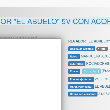
R "EL ABUELO" 5V CON ACOPL
ágen para ver en tamaño original
REGADOR "EL ABUELO" 
15308
Código de Artículo:
MANGUERA ACC
Rubro:
ROCIADORES 
Sub Rubro:
(Prec
Consultar $
Precio:
21,00 %
Porcentaje de Iva:
EL ABUE
Marca/Fabricante:
31/07/2
Última actualización: