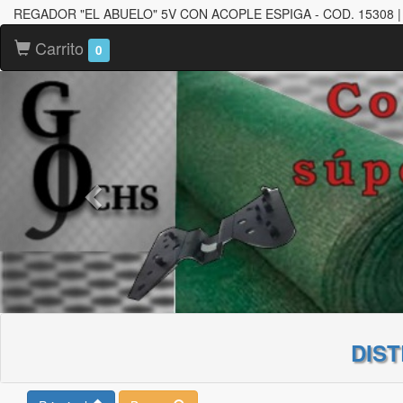
REGADOR "EL ABUELO" 5V CON ACOPLE ESPIGA - COD. 1530
Carrito
0
DIS