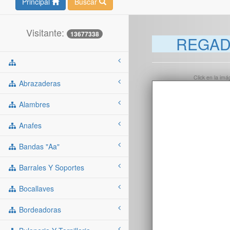
Principal
Buscar
Visitante:
13677338
REGADO
Click en la im
Abrazaderas
Alambres
Anafes
Bandas "aa"
Barrales Y Soportes
Bocallaves
Bordeadoras