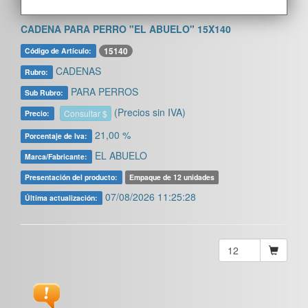
CADENA PARA PERRO "EL ABUELO" 15X140
15140
Código de Artículo:
CADENAS
Rubro:
PARA PERROS
Sub Rubro:
(Precios sin IVA)
Consultar $
Precio:
21,00 %
Porcentaje de Iva:
EL ABUELO
Marca/Fabricante:
Presentación del producto:
Empaque de 12 unidades
07/08/2026 11:25:28
Última actualización: