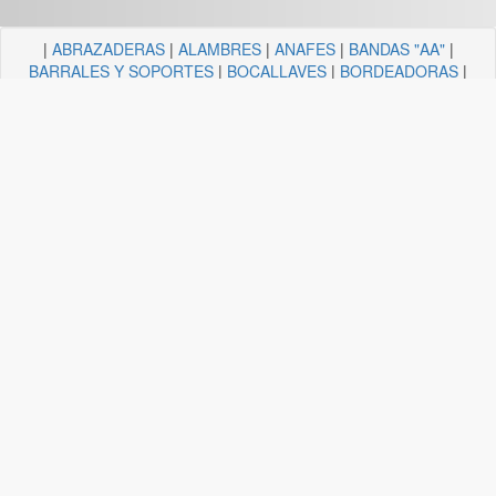
|
ABRAZADERAS
|
ALAMBRES
|
ANAFES
|
BANDAS "AA"
|
BARRALES Y SOPORTES
|
BOCALLAVES
|
BORDEADORAS
|
BULONERIA Y TORNILLERIA
|
CADENAS
|
CANDELA
ILUMINACION
|
CAÑOS Y SOPORTES PARA CORTINA
|
CARRETILLAS Y HORMIGONERAS
|
CEMENTO
CONTACTO+COLA VINILICA
|
CINTAS
|
CLAVOS
|
DESTORNILLADORES
|
DISCO ABROJO
|
DISCOS DE CORTE
|
DISCOS DIAMANTADOS
|
DISCOS ESMERILES"AA"
|
DISCOS
FLAP
|
ELECTRICIDAD
|
FERRETERIA
|
FRESAS BREMEN
|
GUANTES
|
HERRAJES Y AFINES
|
HERRAMIENTAS
|
HILOS
|
LIJAS "AA"
|
LUBRICANTE, GRASA, DESENGRASAN
|
MALLAS
|
MANGUERA ACCESORIOS
|
MANGUERAS
|
MECHAS
|
NODULO
|
PINCELES
|
PINTURAS PREMIER
|
PINTURERIA
|
PITONES
|
PLASTICOS QUECHUA
|
SANITARIOS
|
SOGAS
|
SOPORTES
|
TANZA
|
TARUGOS
|
TEJIDOS
|
TELA ESMERIL "AA"
|
TENDEDEROS