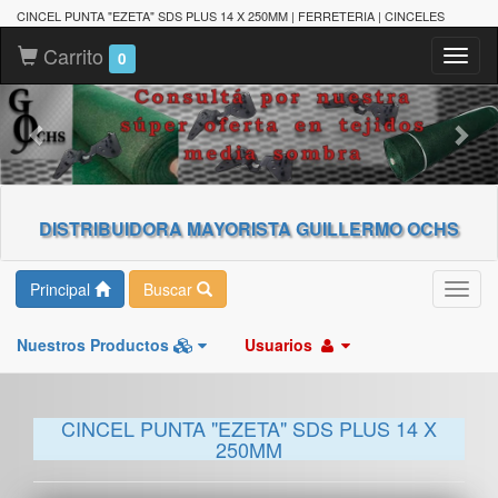
CINCEL PUNTA "EZETA" SDS PLUS 14 X 250MM | FERRETERIA | CINCELES
Carrito
Toggl
0
naviga
DISTRIBUIDORA MAYORISTA GUILLERMO OCHS
Principal
Buscar
Toggl
navig
Nuestros Productos
Usuarios
CINCEL PUNTA "EZETA" SDS PLUS 14 X
250MM