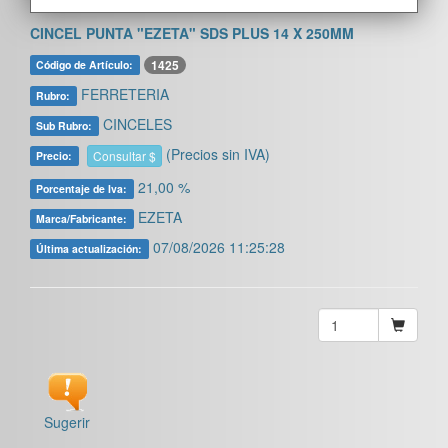
CINCEL PUNTA "EZETA" SDS PLUS 14 X 250MM
1425
Código de Artículo:
FERRETERIA
Rubro:
CINCELES
Sub Rubro:
(Precios sin IVA)
Consultar $
Precio:
21,00 %
Porcentaje de Iva:
EZETA
Marca/Fabricante:
07/08/2026 11:25:28
Última actualización:
Sugerir