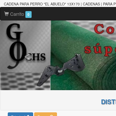
CADENA PARA PERRO "EL ABUELO" 13X170 | CADENAS | PARA 
Carrito
0
DIS