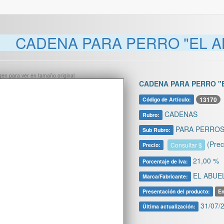
CADENA PARA PERRO "EL A
ágen para ver en tamaño original
CADENA PARA PERRO "
13170
Código de Artículo:
CADENAS
Rubro:
PARA PERRO
Sub Rubro:
(Prec
Consultar $
Precio:
21,00 %
Porcentaje de Iva:
EL ABUE
Marca/Fabricante:
Presentación del producto:
Em
31/07/2
Última actualización: