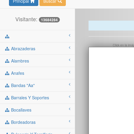
Principal
Buscar
Visitante:
13684284
Click en la im
Abrazaderas
Alambres
Anafes
Bandas "aa"
Barrales Y Soportes
Bocallaves
Bordeadoras