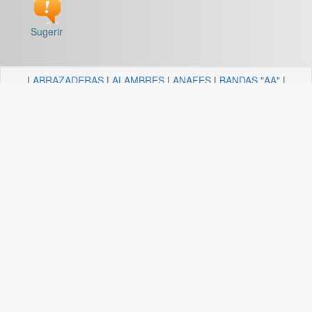
Sugerir
|
ABRAZADERAS
|
ALAMBRES
|
ANAFES
|
BANDAS "AA"
|
BARRALES Y SOPORTES
|
BOCALLAVES
|
BORDEADORAS
|
BULONERIA Y TORNILLERIA
|
CADENAS
|
CANDELA
ILUMINACION
|
CAÑOS Y SOPORTES PARA CORTINA
|
CARRETILLAS Y HORMIGONERAS
|
CEMENTO
CONTACTO+COLA VINILICA
|
CINTAS
|
CLAVOS
|
DESTORNILLADORES
|
DISCO ABROJO
|
DISCOS DE CORTE
|
DISCOS DIAMANTADOS
|
DISCOS ESMERILES"AA"
|
DISCOS
FLAP
|
ELECTRICIDAD
|
FERRETERIA
|
FRESAS BREMEN
|
GUANTES
|
HERRAJES Y AFINES
|
HERRAMIENTAS
|
HILOS
|
LIJAS "AA"
|
LUBRICANTE, GRASA, DESENGRASAN
|
MALLAS
|
MANGUERA ACCESORIOS
|
MANGUERAS
|
MECHAS
|
NODULO
|
PINCELES
|
PINTURAS PREMIER
|
PINTURERIA
|
PITONES
|
PLASTICOS QUECHUA
|
SANITARIOS
|
SOGAS
|
SOPORTES
|
TANZA
|
TARUGOS
|
TEJIDOS
|
TELA ESMERIL "AA"
|
TENDEDEROS