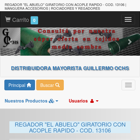
REGADOR "EL ABUELO" GIRATORIO CON ACOPLE RAPIDO - COD. 13106 |
MANGUERA ACCESORIOS | ROCIADORES Y REGADORES
Carrito
Toggl
0
naviga
DISTRIBUIDORA MAYORISTA GUILLERMO OCHS
Principal
Buscar
Toggl
navig
Nuestros Productos
Usuarios
REGADOR "EL ABUELO" GIRATORIO CON
ACOPLE RAPIDO - COD. 13106