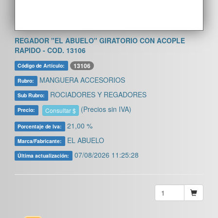
REGADOR "EL ABUELO" GIRATORIO CON ACOPLE
RAPIDO - COD. 13106
13106
Código de Artículo:
MANGUERA ACCESORIOS
Rubro:
ROCIADORES Y REGADORES
Sub Rubro:
(Precios sin IVA)
Consultar $
Precio:
21,00 %
Porcentaje de Iva:
EL ABUELO
Marca/Fabricante:
07/08/2026 11:25:28
Última actualización: