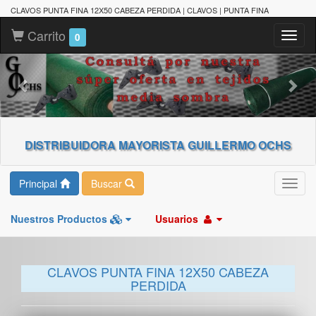
CLAVOS PUNTA FINA 12X50 CABEZA PERDIDA | CLAVOS | PUNTA FINA
Carrito
Toggl
0
naviga
DISTRIBUIDORA MAYORISTA GUILLERMO OCHS
Principal
Buscar
Toggl
navig
Nuestros Productos
Usuarios
CLAVOS PUNTA FINA 12X50 CABEZA
PERDIDA