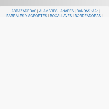
|
ABRAZADERAS
|
ALAMBRES
|
ANAFES
|
BANDAS "AA"
|
BARRALES Y SOPORTES
|
BOCALLAVES
|
BORDEADORAS
|
BULONERIA Y TORNILLERIA
|
CADENAS
|
CANDELA
ILUMINACION
|
CAÑOS Y SOPORTES PARA CORTINA
|
CARRETILLAS Y HORMIGONERAS
|
CEMENTO
CONTACTO+COLA VINILICA
|
CINTAS
|
CLAVOS
|
DESTORNILLADORES
|
DISCO ABROJO
|
DISCOS DE CORTE
|
DISCOS DIAMANTADOS
|
DISCOS ESMERILES"AA"
|
DISCOS
FLAP
|
ELECTRICIDAD
|
FERRETERIA
|
FRESAS BREMEN
|
GUANTES
|
HERRAJES Y AFINES
|
HERRAMIENTAS
|
HILOS
|
LIJAS "AA"
|
LUBRICANTE, GRASA, DESENGRASAN
|
MALLAS
|
MANGUERA ACCESORIOS
|
MANGUERAS
|
MECHAS
|
NODULO
|
PINCELES
|
PINTURAS PREMIER
|
PINTURERIA
|
PITONES
|
PLASTICOS QUECHUA
|
SANITARIOS
|
SOGAS
|
SOPORTES
|
TANZA
|
TARUGOS
|
TEJIDOS
|
TELA ESMERIL "AA"
|
TENDEDEROS