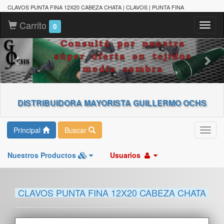
CLAVOS PUNTA FINA 12X20 CABEZA CHATA | CLAVOS | PUNTA FINA
Carrito
Toggl
0
naviga
DISTRIBUIDORA MAYORISTA GUILLERMO OCHS
Principal
Buscar
Toggl
navig
Nuestros Productos
Usuarios
CLAVOS PUNTA FINA 12X20 CABEZA CHATA