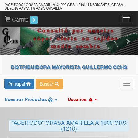
"ACEITODO" GRASA AMARILLA X 1000 GRS (1210) | LUBRICANTE, GRASA,
DESENGRASAN | GRASA AMARILLA
Carrito
Toggl
0
naviga
DISTRIBUIDORA MAYORISTA GUILLERMO OCHS
Principal
Buscar
Toggl
navig
Nuestros Productos
Usuarios
"ACEITODO" GRASA AMARILLA X 1000 GRS
(1210)