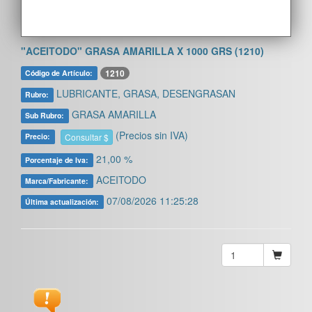
"ACEITODO" GRASA AMARILLA X 1000 GRS (1210)
1210
Código de Artículo:
LUBRICANTE, GRASA, DESENGRASAN
Rubro:
GRASA AMARILLA
Sub Rubro:
(Precios sin IVA)
Consultar $
Precio:
21,00 %
Porcentaje de Iva:
ACEITODO
Marca/Fabricante:
07/08/2026 11:25:28
Última actualización: