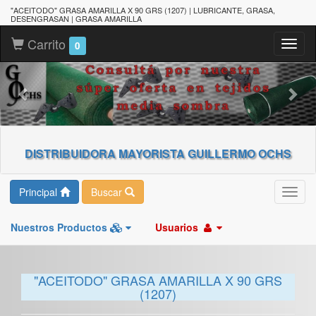
"ACEITODO" GRASA AMARILLA X 90 GRS (1207) | LUBRICANTE, GRASA,
DESENGRASAN | GRASA AMARILLA
Carrito
Toggl
0
naviga
DISTRIBUIDORA MAYORISTA GUILLERMO OCHS
Principal
Buscar
Toggl
navig
Nuestros Productos
Usuarios
"ACEITODO" GRASA AMARILLA X 90 GRS
(1207)