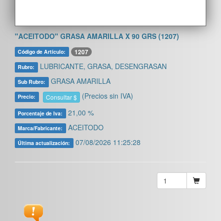
"ACEITODO" GRASA AMARILLA X 90 GRS (1207)
1207
Código de Artículo:
LUBRICANTE, GRASA, DESENGRASAN
Rubro:
GRASA AMARILLA
Sub Rubro:
(Precios sin IVA)
Consultar $
Precio:
21,00 %
Porcentaje de Iva:
ACEITODO
Marca/Fabricante:
07/08/2026 11:25:28
Última actualización: