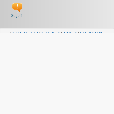
Sugerir
|
ABRAZADERAS
|
ALAMBRES
|
ANAFES
|
BANDAS "AA"
|
BARRALES Y SOPORTES
|
BOCALLAVES
|
BORDEADORAS
|
BULONERIA Y TORNILLERIA
|
CADENAS
|
CANDELA
ILUMINACION
|
CAÑOS Y SOPORTES PARA CORTINA
|
CARRETILLAS Y HORMIGONERAS
|
CEMENTO
CONTACTO+COLA VINILICA
|
CINTAS
|
CLAVOS
|
DESTORNILLADORES
|
DISCO ABROJO
|
DISCOS DE CORTE
|
DISCOS DIAMANTADOS
|
DISCOS ESMERILES"AA"
|
DISCOS
FLAP
|
ELECTRICIDAD
|
FERRETERIA
|
FRESAS BREMEN
|
GUANTES
|
HERRAJES Y AFINES
|
HERRAMIENTAS
|
HILOS
|
LIJAS "AA"
|
LUBRICANTE, GRASA, DESENGRASAN
|
MALLAS
|
MANGUERA ACCESORIOS
|
MANGUERAS
|
MECHAS
|
NODULO
|
PINCELES
|
PINTURAS PREMIER
|
PINTURERIA
|
PITONES
|
PLASTICOS QUECHUA
|
SANITARIOS
|
SOGAS
|
SOPORTES
|
TANZA
|
TARUGOS
|
TEJIDOS
|
TELA ESMERIL "AA"
|
TENDEDEROS