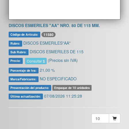
DISCOS ESMERILES "AA" NRO. 80 DE 115 MM.
11580
Código de Artículo:
DISCOS ESMERILES"AA"
Rubro:
DISCOS ESMERILES DE 115
Sub Rubro:
(Precios sin IVA)
Consultar $
Precio:
21,00 %
Porcentaje de Iva:
NO ESPECIFICADO
Marca/Fabricante:
Presentación del producto:
Empaque de 10 unidades
07/08/2026 11:25:28
Última actualización: