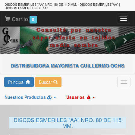
DISCOS ESMERILES "AA" NRO. 80 DE 115 MM. | DISCOS ESMERILES"AA" |
DISCOS ESMERILES DE 115
Carrito
Toggl
0
naviga
DISTRIBUIDORA MAYORISTA GUILLERMO OCHS
Principal
Buscar
Toggl
navig
Nuestros Productos
Usuarios
DISCOS ESMERILES "AA" NRO. 80 DE 115
MM.