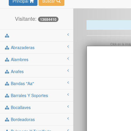
Principal
Buscar
Visitante:
13684410
Click en la im
Abrazaderas
Alambres
Anafes
Bandas "aa"
Barrales Y Soportes
Bocallaves
Bordeadoras