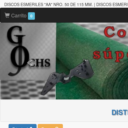
DISCOS ESMERILES "AA" NRO. 50 DE 115 MM. | DISCOS ESMERI
Carrito
0
DIS