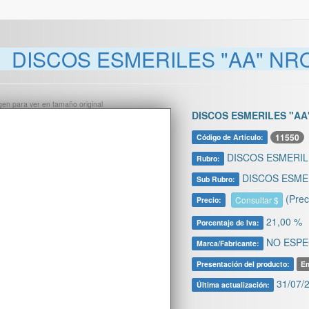
DISCOS ESMERILES "AA" NRO
ágen para ver en tamaño original
DISCOS ESMERILES "AA"
11550
Código de Artículo:
DISCOS ESMERIL
Rubro:
DISCOS ESMER
Sub Rubro:
(Prec
Consultar $
Precio:
21,00 %
Porcentaje de Iva:
NO ESPE
Marca/Fabricante:
Presentación del producto:
Em
31/07/2
Última actualización: