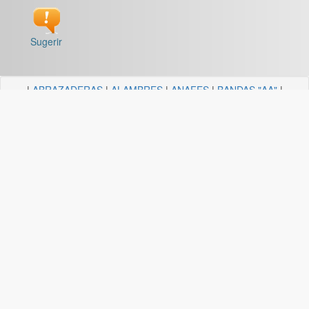
Sugerir
|
ABRAZADERAS
|
ALAMBRES
|
ANAFES
|
BANDAS "AA"
|
BARRALES Y SOPORTES
|
BOCALLAVES
|
BORDEADORAS
|
BULONERIA Y TORNILLERIA
|
CADENAS
|
CANDELA
ILUMINACION
|
CAÑOS Y SOPORTES PARA CORTINA
|
CARRETILLAS Y HORMIGONERAS
|
CEMENTO
CONTACTO+COLA VINILICA
|
CINTAS
|
CLAVOS
|
DESTORNILLADORES
|
DISCO ABROJO
|
DISCOS DE CORTE
|
DISCOS DIAMANTADOS
|
DISCOS ESMERILES"AA"
|
DISCOS
FLAP
|
ELECTRICIDAD
|
FERRETERIA
|
FRESAS BREMEN
|
GUANTES
|
HERRAJES Y AFINES
|
HERRAMIENTAS
|
HILOS
|
LIJAS "AA"
|
LUBRICANTE, GRASA, DESENGRASAN
|
MALLAS
|
MANGUERA ACCESORIOS
|
MANGUERAS
|
MECHAS
|
NODULO
|
PINCELES
|
PINTURAS PREMIER
|
PINTURERIA
|
PITONES
|
PLASTICOS QUECHUA
|
SANITARIOS
|
SOGAS
|
SOPORTES
|
TANZA
|
TARUGOS
|
TEJIDOS
|
TELA ESMERIL "AA"
|
TENDEDEROS