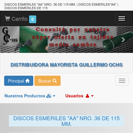
DISCOS ESMERILES "AA" NRO. 36 DE 115 MM. | DISCOS ESMERILES"AA" |
DISCOS ESMERILES DE 115
Carrito
Toggl
0
naviga
DISTRIBUIDORA MAYORISTA GUILLERMO OCHS
Principal
Buscar
Toggl
navig
Nuestros Productos
Usuarios
DISCOS ESMERILES "AA" NRO. 36 DE 115
MM.