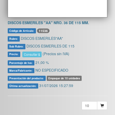
DISCOS ESMERILES "AA" NRO. 36 DE 115 MM.
11536
Código de Artículo:
DISCOS ESMERILES"AA"
Rubro:
DISCOS ESMERILES DE 115
Sub Rubro:
(Precios sin IVA)
Consultar $
Precio:
21,00 %
Porcentaje de Iva:
NO ESPECIFICADO
Marca/Fabricante:
Presentación del producto:
Empaque de 10 unidades
31/07/2026 15:27:59
Última actualización: