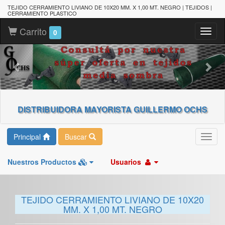
TEJIDO CERRAMIENTO LIVIANO DE 10X20 MM. X 1,00 MT. NEGRO | TEJIDOS |
CERRAMIENTO PLASTICO
Carrito
Toggl
0
naviga
DISTRIBUIDORA MAYORISTA GUILLERMO OCHS
Principal
Buscar
Toggl
navig
Nuestros Productos
Usuarios
TEJIDO CERRAMIENTO LIVIANO DE 10X20
MM. X 1,00 MT. NEGRO