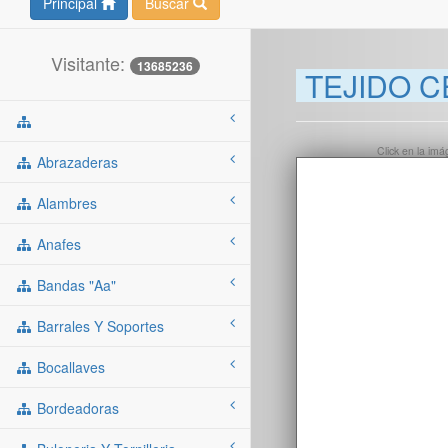
Principal
Buscar
Visitante:
13685236
TEJIDO C
Click en la im
Abrazaderas
Alambres
Anafes
Bandas "aa"
Barrales Y Soportes
Bocallaves
Bordeadoras