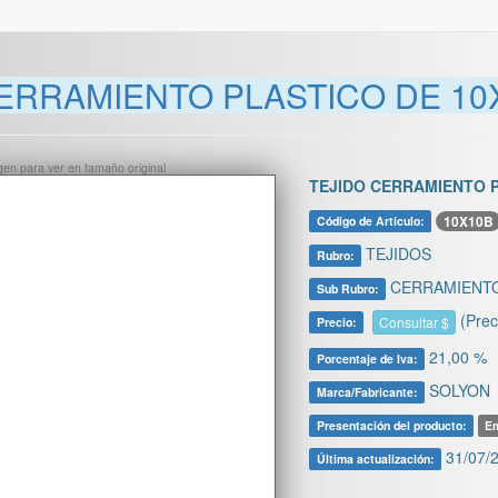
ERRAMIENTO PLASTICO DE 10X
ágen para ver en tamaño original
TEJIDO CERRAMIENTO P
10X10B
Código de Artículo:
TEJIDOS
Rubro:
CERRAMIENTO
Sub Rubro:
(Prec
Consultar $
Precio:
21,00 %
Porcentaje de Iva:
SOLYON
Marca/Fabricante:
Presentación del producto:
Em
31/07/2
Última actualización: