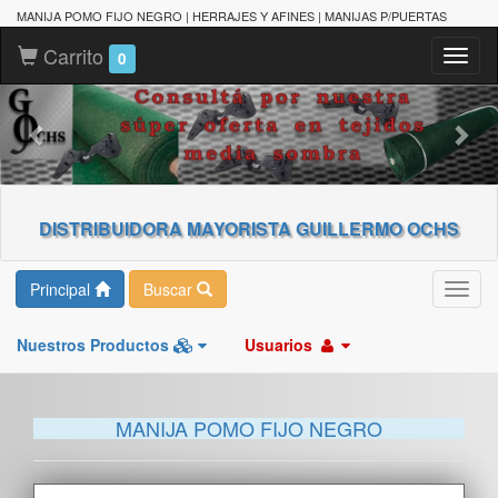
MANIJA POMO FIJO NEGRO | HERRAJES Y AFINES | MANIJAS P/PUERTAS
Carrito
Toggl
0
naviga
DISTRIBUIDORA MAYORISTA GUILLERMO OCHS
Principal
Buscar
Toggl
navig
Nuestros Productos
Usuarios
MANIJA POMO FIJO NEGRO