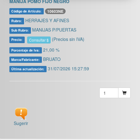
MANIJA POMO FIJO NEGRO
10603NE
Código de Artículo:
HERRAJES Y AFINES
Rubro:
MANIJAS P/PUERTAS
Sub Rubro:
(Precios sin IVA)
Consultar $
Precio:
21,00 %
Porcentaje de Iva:
BRUATO
Marca/Fabricante:
31/07/2026 15:27:59
Última actualización:
Sugerir