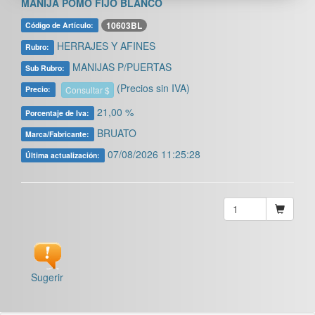
MANIJA POMO FIJO BLANCO
10603BL
Código de Artículo:
HERRAJES Y AFINES
Rubro:
MANIJAS P/PUERTAS
Sub Rubro:
(Precios sin IVA)
Consultar $
Precio:
21,00 %
Porcentaje de Iva:
BRUATO
Marca/Fabricante:
07/08/2026 11:25:28
Última actualización:
Sugerir