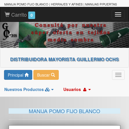
MANIJA POMO FIJO BLANCO | HERRAJES Y AFINES | MANIJAS P/PUERTAS
Carrito
Toggl
0
naviga
DISTRIBUIDORA MAYORISTA GUILLERMO OCHS
Principal
Buscar
Toggl
navig
Nuestros Productos
Usuarios
MANIJA POMO FIJO BLANCO