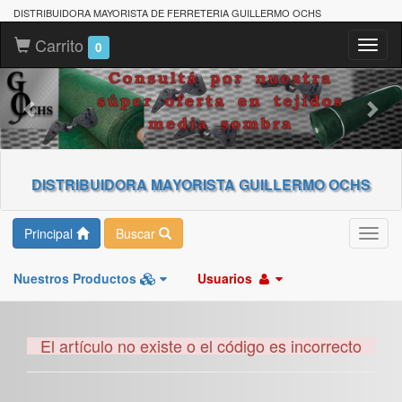
DISTRIBUIDORA MAYORISTA DE FERRETERIA GUILLERMO OCHS
Carrito
Toggl
0
naviga
DISTRIBUIDORA MAYORISTA GUILLERMO OCHS
Principal
Buscar
Toggl
navig
Nuestros Productos
Usuarios
El artículo no existe o el código es incorrecto