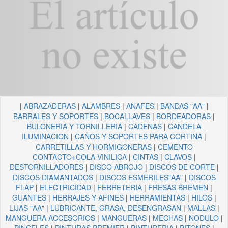
|
ABRAZADERAS
|
ALAMBRES
|
ANAFES
|
BANDAS "AA"
|
BARRALES Y SOPORTES
|
BOCALLAVES
|
BORDEADORAS
|
BULONERIA Y TORNILLERIA
|
CADENAS
|
CANDELA
ILUMINACION
|
CAÑOS Y SOPORTES PARA CORTINA
|
CARRETILLAS Y HORMIGONERAS
|
CEMENTO
CONTACTO+COLA VINILICA
|
CINTAS
|
CLAVOS
|
DESTORNILLADORES
|
DISCO ABROJO
|
DISCOS DE CORTE
|
DISCOS DIAMANTADOS
|
DISCOS ESMERILES"AA"
|
DISCOS
FLAP
|
ELECTRICIDAD
|
FERRETERIA
|
FRESAS BREMEN
|
GUANTES
|
HERRAJES Y AFINES
|
HERRAMIENTAS
|
HILOS
|
LIJAS "AA"
|
LUBRICANTE, GRASA, DESENGRASAN
|
MALLAS
|
MANGUERA ACCESORIOS
|
MANGUERAS
|
MECHAS
|
NODULO
|
PINCELES
|
PINTURAS PREMIER
|
PINTURERIA
|
PITONES
|