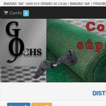
BANDAS "AA" 100X 610 GRANO 50 LX-82 | BANDAS "AA" | FENO
Carrito
0
DIS