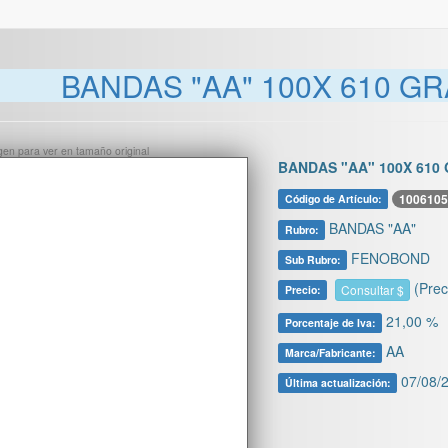
BANDAS "AA" 100X 610 GR
ágen para ver en tamaño original
BANDAS "AA" 100X 610 
1006105
Código de Artículo:
BANDAS "AA"
Rubro:
FENOBOND
Sub Rubro:
(Prec
Consultar $
Precio:
21,00 %
Porcentaje de Iva:
AA
Marca/Fabricante:
07/08/2
Última actualización: