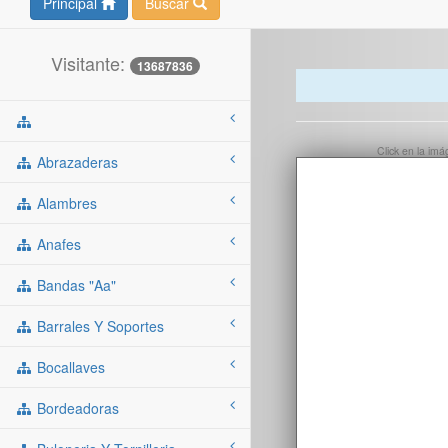
Principal
Buscar
Visitante:
13687836
Click en la im
Abrazaderas
Alambres
Anafes
Bandas "aa"
Barrales Y Soportes
Bocallaves
Bordeadoras