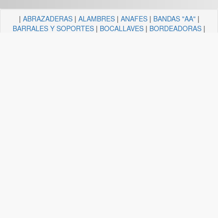
|
ABRAZADERAS
|
ALAMBRES
|
ANAFES
|
BANDAS "AA"
|
BARRALES Y SOPORTES
|
BOCALLAVES
|
BORDEADORAS
|
BULONERIA Y TORNILLERIA
|
CADENAS
|
CANDELA
ILUMINACION
|
CAÑOS Y SOPORTES PARA CORTINA
|
CARRETILLAS Y HORMIGONERAS
|
CEMENTO
CONTACTO+COLA VINILICA
|
CINTAS
|
CLAVOS
|
DESTORNILLADORES
|
DISCO ABROJO
|
DISCOS DE CORTE
|
DISCOS DIAMANTADOS
|
DISCOS ESMERILES"AA"
|
DISCOS
FLAP
|
ELECTRICIDAD
|
FERRETERIA
|
FRESAS BREMEN
|
GUANTES
|
HERRAJES Y AFINES
|
HERRAMIENTAS
|
HILOS
|
LIJAS "AA"
|
LUBRICANTE, GRASA, DESENGRASAN
|
MALLAS
|
MANGUERA ACCESORIOS
|
MANGUERAS
|
MECHAS
|
NODULO
|
PINCELES
|
PINTURAS PREMIER
|
PINTURERIA
|
PITONES
|
PLASTICOS QUECHUA
|
SANITARIOS
|
SOGAS
|
SOPORTES
|
TANZA
|
TARUGOS
|
TEJIDOS
|
TELA ESMERIL "AA"
|
TENDEDEROS
Plataforma APF-Commerce V-25.05a