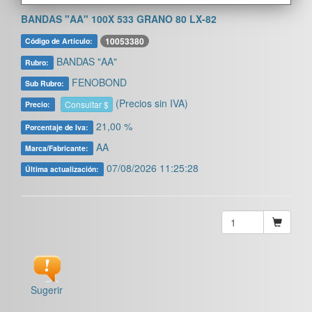
BANDAS "AA" 100X 533 GRANO 80 LX-82
10053380
Código de Artículo:
BANDAS "AA"
Rubro:
FENOBOND
Sub Rubro:
(Precios sin IVA)
Consultar $
Precio:
21,00 %
Porcentaje de Iva:
AA
Marca/Fabricante:
07/08/2026 11:25:28
Última actualización:
Sugerir