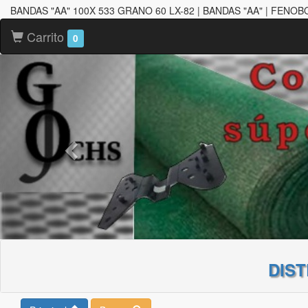
BANDAS "AA" 100X 533 GRANO 60 LX-82 | BANDAS "AA" | FENO
Carrito
0
DIS