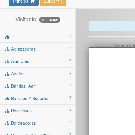
Principal
Buscar
Visitante:
13684062
Click en la im
Abrazaderas
Alambres
Anafes
Bandas "aa"
Barrales Y Soportes
Bocallaves
Bordeadoras