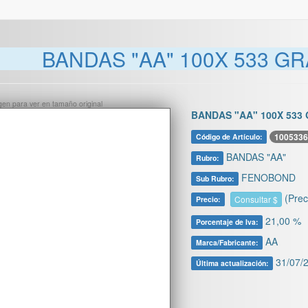
BANDAS "AA" 100X 533 GR
ágen para ver en tamaño original
BANDAS "AA" 100X 533 
1005336
Código de Artículo:
BANDAS "AA"
Rubro:
FENOBOND
Sub Rubro:
(Prec
Consultar $
Precio:
21,00 %
Porcentaje de Iva:
AA
Marca/Fabricante:
31/07/2
Última actualización: