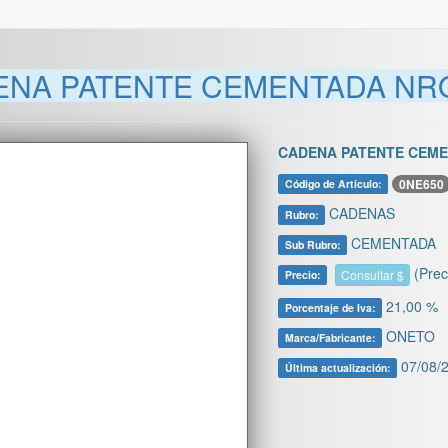
NA PATENTE CEMENTADA NRO. 
CADENA PATENTE CEMEN
0NE650
Código de Artículo:
CADENAS
Rubro:
CEMENTADA
Sub Rubro:
(Prec
Consultar $
Precio:
21,00 %
Porcentaje de Iva:
ONETO
Marca/Fabricante:
07/08/2
Última actualización: