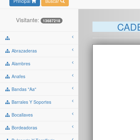
Principal
Buscar
Visitante:
13687218
CADE
Abrazaderas
Alambres
Anafes
Bandas "aa"
Barrales Y Soportes
Bocallaves
Bordeadoras