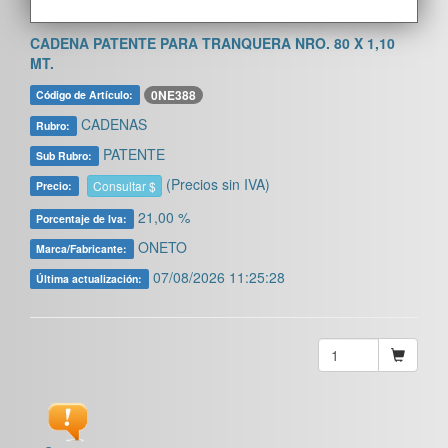
CADENA PATENTE PARA TRANQUERA NRO. 80 X 1,10
MT.
0NE388
Código de Artículo:
CADENAS
Rubro:
PATENTE
Sub Rubro:
(Precios sin IVA)
Consultar $
Precio:
21,00 %
Porcentaje de Iva:
ONETO
Marca/Fabricante:
07/08/2026 11:25:28
Última actualización: