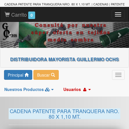
CADENA PATENTE PARA TRANQUERA NRO. 80 X 1,10 MT. | CADENAS | PATENTE
Carrito
Toggl
0
naviga
DISTRIBUIDORA MAYORISTA GUILLERMO OCHS
Principal
Buscar
Toggl
navig
Nuestros Productos
Usuarios
CADENA PATENTE PARA TRANQUERA NRO.
80 X 1,10 MT.