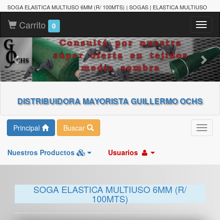
SOGA ELASTICA MULTIUSO 6MM (R/ 100MTS) | SOGAS | ELASTICA MULTIUSO
Carrito
Toggl
0
naviga
DISTRIBUIDORA MAYORISTA GUILLERMO OCHS
Principal
Buscar
Toggl
navig
Nuestros Productos
Usuarios
SOGA ELASTICA MULTIUSO 6MM (R/
100MTS)