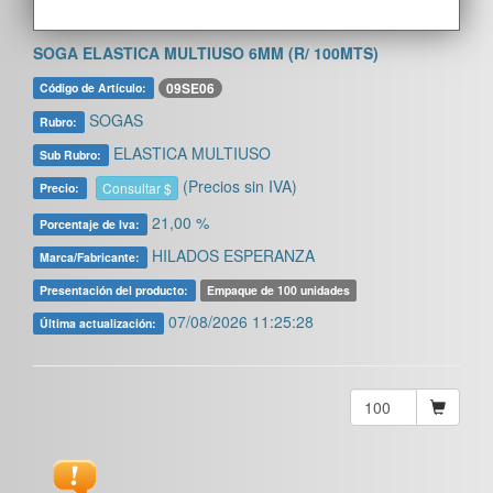
SOGA ELASTICA MULTIUSO 6MM (R/ 100MTS)
09SE06
Código de Artículo:
SOGAS
Rubro:
ELASTICA MULTIUSO
Sub Rubro:
(Precios sin IVA)
Consultar $
Precio:
21,00 %
Porcentaje de Iva:
HILADOS ESPERANZA
Marca/Fabricante:
Presentación del producto:
Empaque de 100 unidades
07/08/2026 11:25:28
Última actualización: