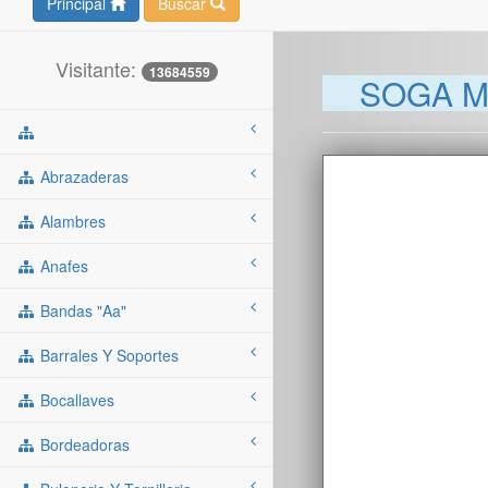
Principal
Buscar
Visitante:
13684559
SOGA MU
Abrazaderas
Alambres
Anafes
Bandas "aa"
Barrales Y Soportes
Bocallaves
Bordeadoras