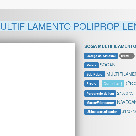
LTIFILAMENTO POLIPROPILENO
SOGA MULTIFILAMENTO P
09M03
Código de Artículo:
SOGAS
Rubro:
MULTIFILAME
Sub Rubro:
(Prec
Consultar $
Precio:
21,00 %
Porcentaje de Iva:
NAVEGA
Marca/Fabricante:
31/07/2
Última actualización: