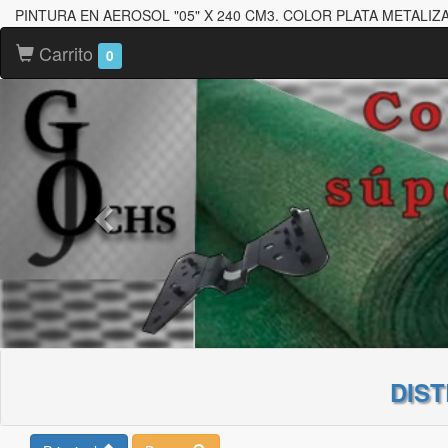
PINTURA EN AEROSOL "05" X 240 CM3. COLOR PLATA METALIZA
Carrito
0
DIS