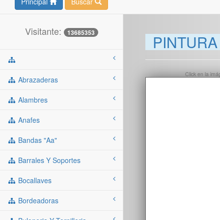
Principal
Buscar
Visitante:
13685353
PINTURA 
Click en la im
Abrazaderas
Alambres
Anafes
Bandas "aa"
Barrales Y Soportes
Bocallaves
Bordeadoras