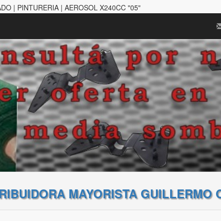
DO | PINTURERIA | AEROSOL X240CC "05"
TRIBUIDORA MAYORISTA GUILLERMO 