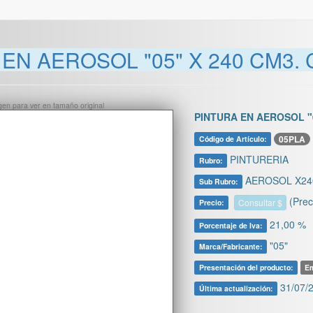
EN AEROSOL "05" X 240 CM3.
ágen para ver en tamaño original
PINTURA EN AEROSOL "
05PLA
Código de Artículo:
PINTURERIA
Rubro:
AEROSOL X240
Sub Rubro:
(Prec
Consultar $
Precio:
21,00 %
Porcentaje de Iva:
"05"
Marca/Fabricante:
Presentación del producto:
Em
31/07/2
Última actualización: