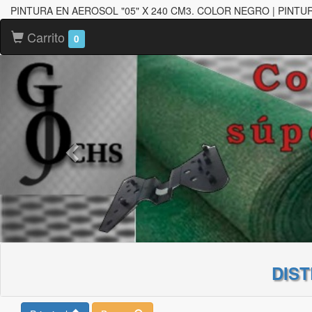
PINTURA EN AEROSOL "05" X 240 CM3. COLOR NEGRO | PINTUR
Carrito
0
DIS