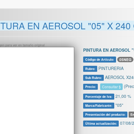
NTURA EN AEROSOL "05" X 24
ágen para ver en tamaño original
PINTURA EN AEROSOL "
05NEG
Código de Artículo:
PINTURERIA
Rubro:
AEROSOL X240
Sub Rubro:
(Prec
Consultar $
Precio:
21,00 %
Porcentaje de Iva:
"05"
Marca/Fabricante:
Presentación del producto:
Em
07/08/2
Última actualización: