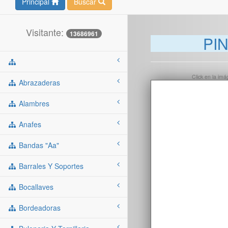
Principal
Buscar
Visitante:
13686961
PI
Click en la im
Abrazaderas
Alambres
Anafes
Bandas "aa"
Barrales Y Soportes
Bocallaves
Bordeadoras