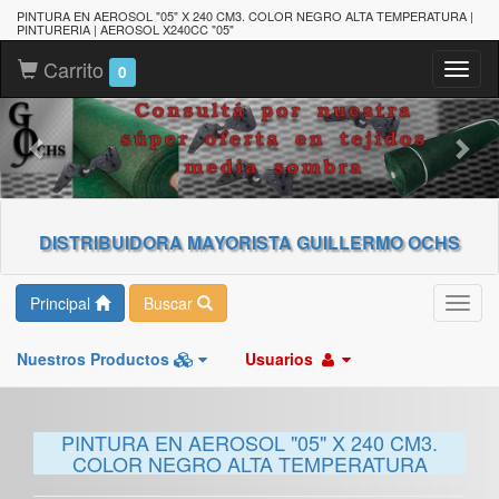
PINTURA EN AEROSOL "05" X 240 CM3. COLOR NEGRO ALTA TEMPERATURA |
PINTURERIA | AEROSOL X240CC "05"
Carrito
Toggl
0
naviga
DISTRIBUIDORA MAYORISTA GUILLERMO OCHS
Principal
Buscar
Toggl
navig
Nuestros Productos
Usuarios
PINTURA EN AEROSOL "05" X 240 CM3.
COLOR NEGRO ALTA TEMPERATURA