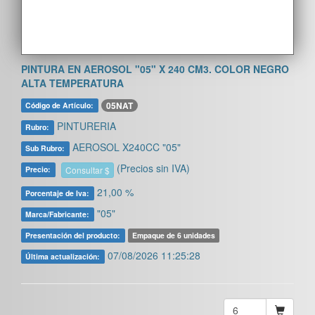
PINTURA EN AEROSOL "05" X 240 CM3. COLOR NEGRO
ALTA TEMPERATURA
05NAT
Código de Artículo:
PINTURERIA
Rubro:
AEROSOL X240CC "05"
Sub Rubro:
(Precios sin IVA)
Consultar $
Precio:
21,00 %
Porcentaje de Iva:
"05"
Marca/Fabricante:
Presentación del producto:
Empaque de 6 unidades
07/08/2026 11:25:28
Última actualización: