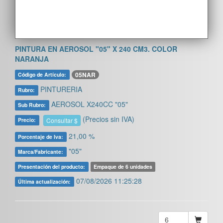
PINTURA EN AEROSOL "05" X 240 CM3. COLOR
NARANJA
05NAR
Código de Artículo:
PINTURERIA
Rubro:
AEROSOL X240CC "05"
Sub Rubro:
(Precios sin IVA)
Consultar $
Precio:
21,00 %
Porcentaje de Iva:
"05"
Marca/Fabricante:
Presentación del producto:
Empaque de 6 unidades
07/08/2026 11:25:28
Última actualización: