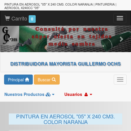
PINTURA EN AEROSOL "05" X 240 CM3. COLOR NARANJA | PINTURERIA |
AEROSOL X240CC "05"
Carrito
Toggl
0
naviga
DISTRIBUIDORA MAYORISTA GUILLERMO OCHS
Principal
Buscar
Toggl
navig
Nuestros Productos
Usuarios
PINTURA EN AEROSOL "05" X 240 CM3.
COLOR NARANJA