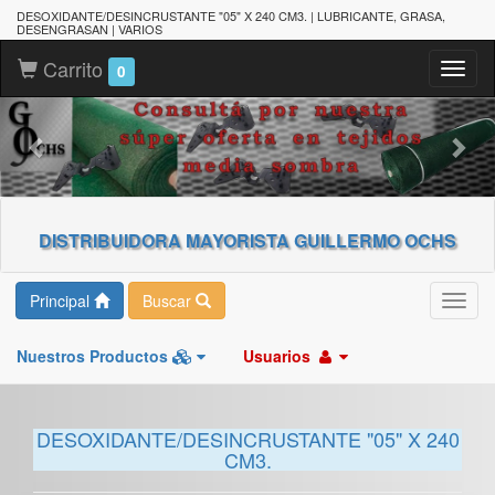
DESOXIDANTE/DESINCRUSTANTE "05" X 240 CM3. | LUBRICANTE, GRASA,
DESENGRASAN | VARIOS
Carrito
Toggl
0
naviga
DISTRIBUIDORA MAYORISTA GUILLERMO OCHS
Principal
Buscar
Toggl
navig
Nuestros Productos
Usuarios
DESOXIDANTE/DESINCRUSTANTE "05" X 240
CM3.