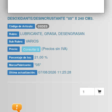
DESOXIDANTE/DESINCRUSTANTE "05" X 240 CM3.
05DES
Código de Artículo:
LUBRICANTE, GRASA, DESENGRASAN
Rubro:
VARIOS
Sub Rubro:
(Precios sin IVA)
Consultar $
Precio:
21,00 %
Porcentaje de Iva:
"05"
Marca/Fabricante:
07/08/2026 11:25:28
Última actualización: