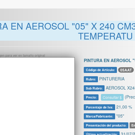
A EN AEROSOL "05" X 240 CM
TEMPERATU
ágen para ver en tamaño original
PINTURA EN AEROSOL "
05AAT
Código de Artículo:
PINTURERIA
Rubro:
AEROSOL X240
Sub Rubro:
(Prec
Consultar $
Precio:
21,00 %
Porcentaje de Iva:
"05"
Marca/Fabricante:
Presentación del producto:
Em
31/07/2
Última actualización: