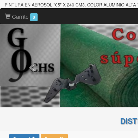
PINTURA EN AEROSOL "05" X 240 CM3. COLOR ALUMINIO ALTA 
Carrito
0
DIS