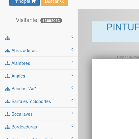
Principal
Buscar
Visitante:
13682063
PINTUR
Abrazaderas
Click en la im
Alambres
Anafes
Bandas "aa"
Barrales Y Soportes
Bocallaves
Bordeadoras